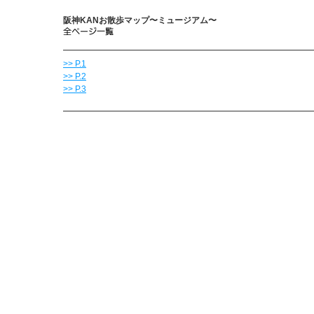
阪神KANお散歩マップ〜ミュージアム〜
>> P.1
>> P.2
>> P.3